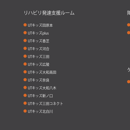
リハビリ発達支援ルーム
UTキッズ田原本
UTキッズplus
UTキッズ香芝
UTキッズ河合
UTキッズ三田
UTキッズ広陵
UTキッズ大和高田
UTキッズ奈良
UTキッズ大和八木
UTキッズ新ノ口
UTキッズ三田コネクト
UTキッズ北白川