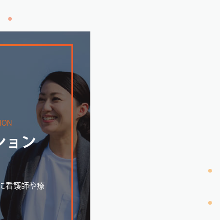
TION
ション
に看護師や療