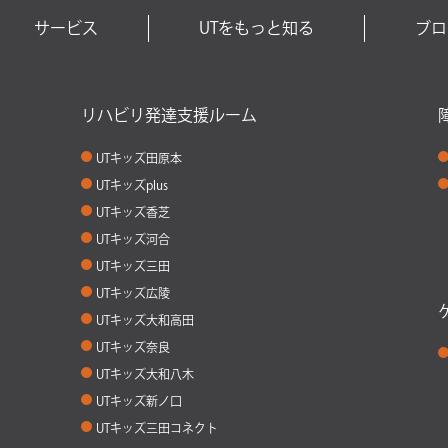
サービス
UTをもっと知る
ブロ
リハビリ発達支援ルーム
UTキッズ田原本
UTキッズplus
UTキッズ香芝
UTキッズ河合
UTキッズ三田
UTキッズ広陵
UTキッズ大和高田
UTキッズ奈良
UTキッズ大和八木
UTキッズ新ノ口
UTキッズ三田コネクト