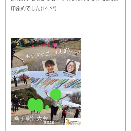
印象的でした(#^.^#)