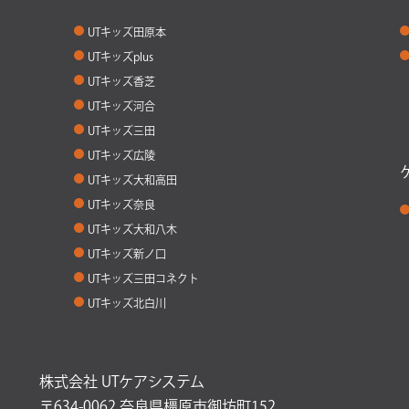
UTキッズ田原本
UTキッズplus
UTキッズ香芝
UTキッズ河合
UTキッズ三田
UTキッズ広陵
UTキッズ大和高田
UTキッズ奈良
UTキッズ大和八木
UTキッズ新ノ口
UTキッズ三田コネクト
UTキッズ北白川
株式会社 UTケアシステム
〒634-0062 奈良県橿原市御坊町152