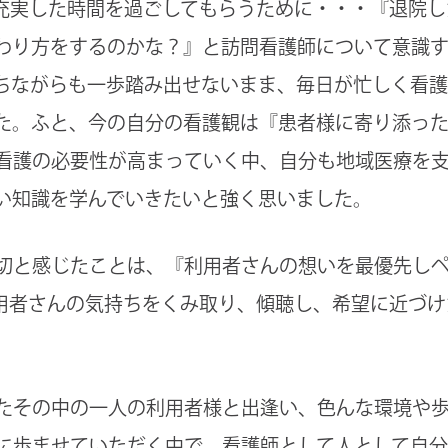
充実した時間を過ごしてもらうために・・・『退院し
わり方をするのかな？』と訪問看護師について意識
ちながらも一歩踏み出せないまま、毎日が忙しく看
た。ふと、今の自分の看護観は『患者様に寄り添っ
看護の必要性が高まっていく中、自分も地域医療を
い知識を学んでいきたいと強く思いました。
切と感じたことは、『利用者さんの想いを最優先し
用者さんの気持ちをくみ取り、傾聴し、希望に近づけ
たその中の一人の利用者様と出逢い、色んな環境や
に歩ませていただく中で、看護師として人として自